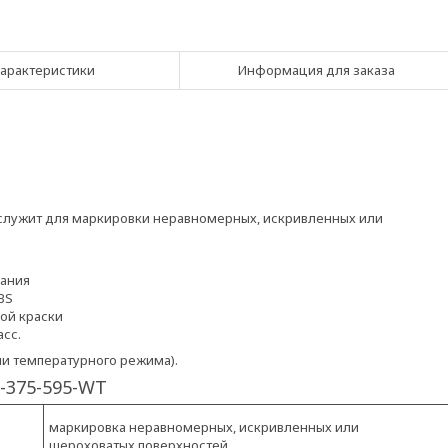
арактеристики
Информация для заказа
служит для маркировки неравномерных, искривленных или
вания
BS
ой краски
асс.
ии температурного режима).
-375-595-WT
маркировка неравномерных, искривленных или
шероховатых поверхностей