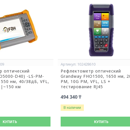
909
102428610
р оптический
Рефлектометр оптический
O5000-D40) -LS-PM-
Grandway FHO1500, 1650 нм, 2
550 нм, 40/38дБ, VFL,
PM, 10G PM, VFL, LS +
 |~150 км
тестирование RJ45
494 340 ₸
В наличии
КУПИТЬ
КУПИТЬ