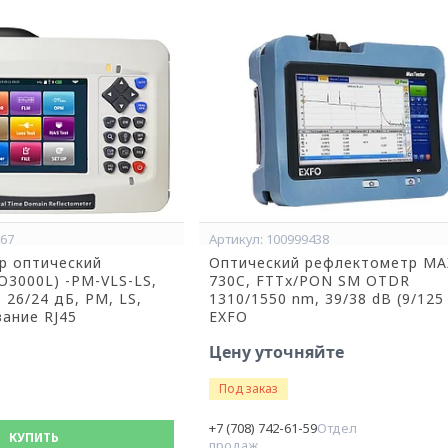
967
100999438
р оптический
Оптический рефлектометр MA
O3000L) -PM-VLS-LS,
730C, FTTx/PON SM OTDR
 26/24 дБ, PM, LS,
1310/1550 nm, 39/38 dB (9/125
вание RJ45
EXFO
Цену уточняйте
Под заказ
+7 (708) 742-61-59
Отдел
КУПИТЬ
продаж