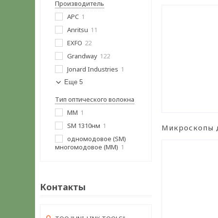
Производитель
APC
1
Anritsu
11
EXFO
22
Grandway
122
Jonard Industries
1
Еще 5
Тип оптического волокна
MM
1
SM 1310нм
1
Микроскопы 
одномодовое (SM)
многомодовое (MM)
1
Контакты