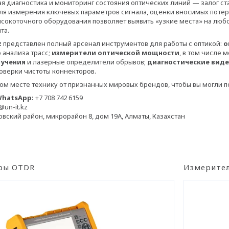
 диагностика и мониторинг состояния оптических линий — залог с
я измерения ключевых параметров сигнала, оценки вносимых потерь
сокоточного оборудования позволяет выявить «узкие места» на люб
та.
z
представлен полный арсенал инструментов для работы с оптикой:
о
 анализа трасс;
и
з
мерители оптической мощности
, в том числе
лучения
и лазерные определители обрывов;
д
иагностические вид
оверки чистоты коннекторов.
ом месте технику от признанных мировых брендов, чтобы вы могли 
WhatsApp:
+7 708 742 6159
@un-it.kz
вский район, микрорайон 8, дом 19А, Алматы, Казахстан
ры OTDR
Измерител