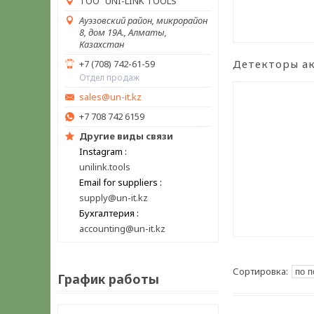
ТОО "UNI-LINK TOOLS"
Ауэзовский район, микрорайон
8, дом 19А., Алматы,
Казахстан
Детекторы ак
+7 (708) 742-61-59
Отдел продаж
sales@un-it.kz
+7 708 742 6159
Другие виды связи
Instagram
unilink.tools
Email for suppliers
supply@un-it.kz
Бухгалтерия
accounting@un-it.kz
График работы