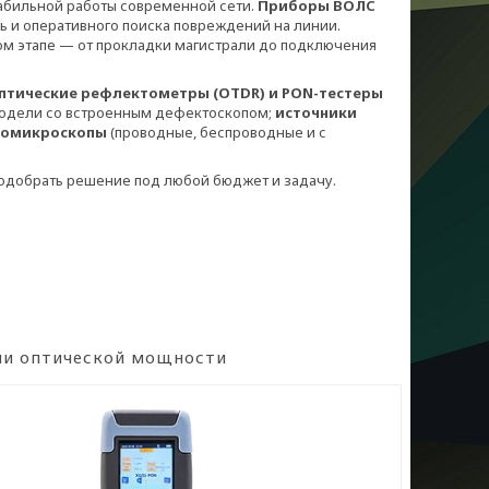
табильной работы современной сети.
Приборы ВОЛС
 и оперативного поиска повреждений на линии.
ом этапе — от прокладки магистрали до подключения
птические рефлектометры (OTDR) и PON-тестеры
 модели со встроенным дефектоскопом;
и
с
точники
еомикроскопы
(проводные, беспроводные и с
подобрать решение под любой бюджет и задачу.
и оптической мощности