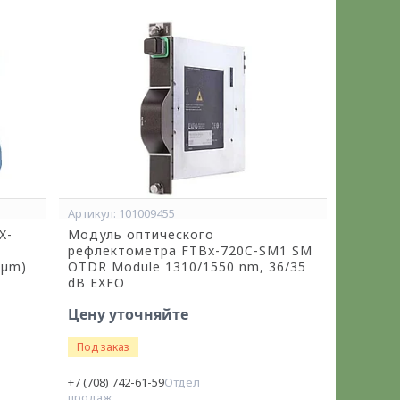
101009455
X-
Модуль оптического
рефлектометра FTBx-720C-SM1 SM
 µm)
OTDR Module 1310/1550 nm, 36/35
dB EXFO
Цену уточняйте
Под заказ
+7 (708) 742-61-59
Отдел
продаж