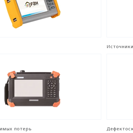
Источники
симых потерь
Дефектос