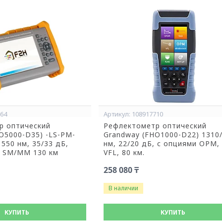
864
108917710
р оптический
Рефлектометр оптический
O5000-D35) -LS-PM-
Grandway (FHO1000-D22) 1310
550 нм, 35/33 дБ,
нм, 22/20 дБ, с опциями OPM,
, SM/MM 130 км
VFL, 80 км.
258 080 ₸
В наличии
КУПИТЬ
КУПИТЬ