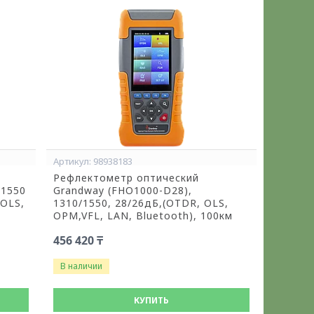
98938183
Рефлектометр оптический
/1550
Grandway (FHO1000-D28),
 OLS,
1310/1550, 28/26дБ,(OTDR, OLS,
OPM,VFL, LAN, Bluetooth), 100км
456 420 ₸
В наличии
КУПИТЬ