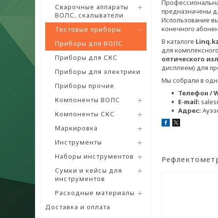
Профессиональная
Сварочные аппараты
предназначены дл
ВОЛС, скалыватели
Использование вы
конечного абонен
Тестовые приборы
В каталоге
Linq.k
Приборы для ВОЛС
для комплексного
Приборы для СКС
оптического из
дисплеем) для пр
Приборы для электрики
Мы собрали в одн
Приборы прочие
Телефон / 
Компоненты ВОЛС
E-mail:
sales
Адрес:
Ауэзо
Компоненты СКС
Маркировка
Инструменты
Наборы инструментов
Рефлектомет
Сумки и кейсы для
инструментов
Расходные материалы
Доставка и оплата