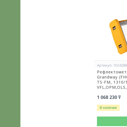
102428
Рефлектомет
Grandway (FH
TS-FM, 1310/1
VFL,OPM,OLS
1 068 230 ₸
В наличии