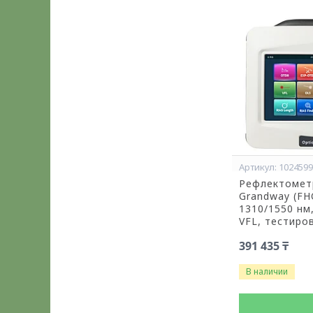
102459
Рефлектомет
Grandway (FH
1310/1550 нм,
VFL, тестиро
391 435 ₸
В наличии