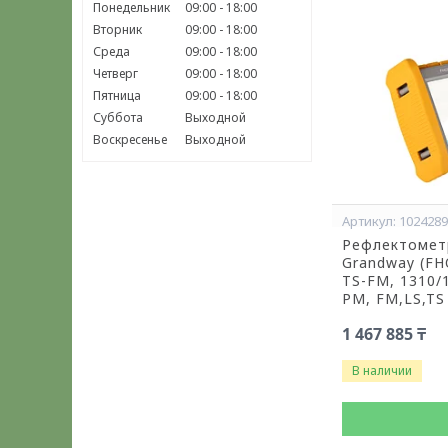
Понедельник
09:00
18:00
Вторник
09:00
18:00
Среда
09:00
18:00
Четверг
09:00
18:00
Пятница
09:00
18:00
Суббота
Выходной
Воскресенье
Выходной
102428
Рефлектомет
Grandway (FH
TS-FM, 1310/1
PM, FM,LS,TS
1 467 885 ₸
В наличии