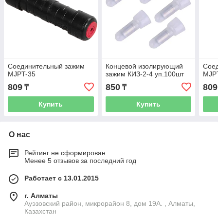
Соединительный зажим
Концевой изолирующий
Сое
MJPT-35
зажим КИЗ-2-4 уп.100шт
MJP
809
850
809
₸
₸
Купить
Купить
О нас
Рейтинг не сформирован
Менее 5 отзывов за последний год
Работает с 13.01.2015
г. Алматы
Ауэзовский район, микрорайон 8, дом 19А. , Алматы,
Казахстан