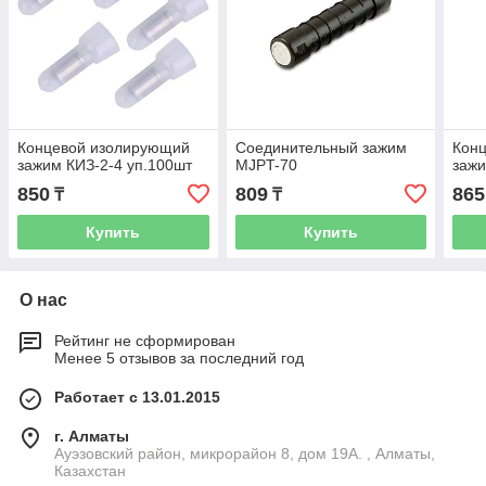
Концевой изолирующий
Соединительный зажим
Кон
зажим КИЗ-2-4 уп.100шт
MJPT-70
зажи
850
809
865
₸
₸
Купить
Купить
О нас
Рейтинг не сформирован
Менее 5 отзывов за последний год
Работает с 13.01.2015
г. Алматы
Ауэзовский район, микрорайон 8, дом 19А. , Алматы,
Казахстан