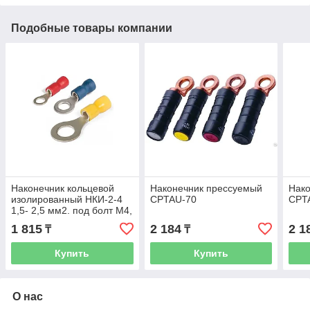
Подобные товары компании
Наконечник кольцевой
Наконечник прессуемый
Нак
изолированный НКИ-2-4
CPTAU-70
CPT
1,5- 2,5 мм2. под болт М4,
уп./100шт
1 815
2 184
2 1
₸
₸
Купить
Купить
О нас