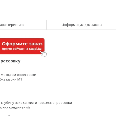
арактеристики
Информация для заказа
прессовку
 методом опрессовки
убка марки М1
 глубину захода жил и процесс опрессовки
еских соединений