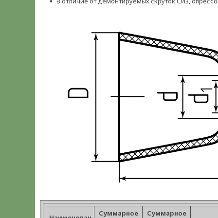
В отличие от демонтируемых скруток СИЗ, опресс
Суммарное
Суммарное
Наименован