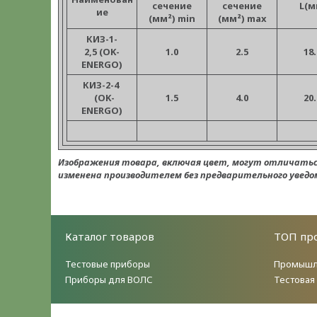
сечение
сечение
L(м
ие
(мм²) min
(мм²) max
КИЗ-1-
2,5
(OK-
1.0
2.5
18.
ENERGO)
КИЗ-2-4
(OK-
1.5
4.0
20.
ENERGO)
Изображения товара, включая цвет, могут отличать
изменена производителем без предварительного уведом
Каталог товаров
ТОП пр
Тестовые приборы
Промышл
Приборы для ВОЛС
Тестовая