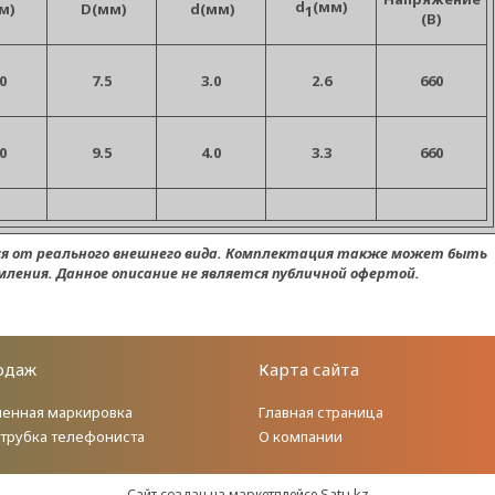
d
(мм)
м)
D(мм)
d(мм)
1
(В)
0
7.5
3.0
2.6
660
0
9.5
4.0
3.3
660
ся от реального внешнего вида. Комплектация также может быть
ления. Данное описание не является публичной офертой.
одаж
Карта сайта
енная маркировка
Главная страница
 трубка телефониста
О компании
Satu.kz
Сайт создан на маркетплейсе