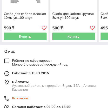
Скоба для кабеля плоская
Скоба для кабеля круглая
Скоб
10мм,уп.100 штук
8мм,уп.100 штук
8мм,
599
500
495
₸
₸
Купить
Купить
О нас
Рейтинг не сформирован
Менее 5 отзывов за последний год
Работает с 13.01.2015
г. Алматы
Ауэзовский район, микрорайон 8, дом 19А. , Алматы,
Казахстан
Контакты
Сегодня работает с 09:00 до 18:00