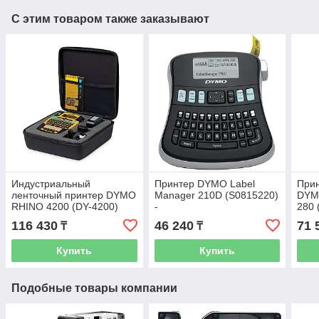
С этим товаром также заказывают
Индустриальный
Принтер DYMO Label
При
ленточный принтер DYMO
Manager 210D (S0815220)
DYM
RHINO 4200 (DY-4200)
-
280 
10131010/020721/0431660
116 430
46 240
71 
₸
₸
Купить
Купить
Подобные товары компании