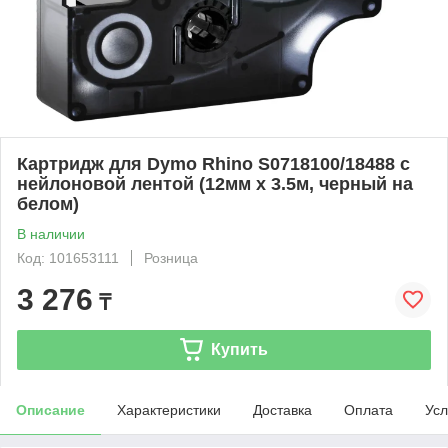
Картридж для Dymo Rhino S0718100/18488 с
нейлоновой лентой (12мм х 3.5м, черный на
белом)
В наличии
Код: 101653111
Розница
3 276
₸
Купить
Описание
Характеристики
Доставка
Оплата
Усл