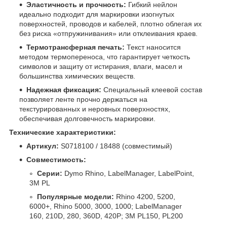
Эластичность и прочность:
Гибкий нейлон
идеально подходит для маркировки изогнутых
поверхностей, проводов и кабелей, плотно облегая их
без риска «отпружинивания» или отклеивания краев.
Термотрансферная печать:
Текст наносится
методом термопереноса, что гарантирует четкость
символов и защиту от истирания, влаги, масел и
большинства химических веществ.
Надежная фиксация:
Специальный клеевой состав
позволяет ленте прочно держаться на
текстурированных и неровных поверхностях,
обеспечивая долговечность маркировки.
Технические характеристики:
Артикул:
S0718100 / 18488 (совместимый)
Совместимость:
Серии:
Dymo Rhino, LabelManager, LabelPoint,
3M PL
Популярные модели:
Rhino 4200, 5200,
6000+, Rhino 5000, 3000, 1000; LabelManager
160, 210D, 280, 360D, 420P; 3M PL150, PL200