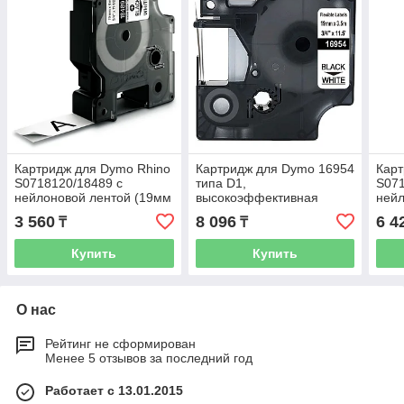
Картридж для Dymo Rhino
Картридж для Dymo 16954
Карт
S0718120/18489 с
типа D1,
S071
нейлоновой лентой (19мм
высокоэффективная
нейл
х 3.5м, черный на белом)
гибкая с нейлоновой
х 3.
3 560
8 096
6 4
₸
₸
лентой (19мм х 3.5м,
черный на белом)
Купить
Купить
О нас
Рейтинг не сформирован
Менее 5 отзывов за последний год
Работает с 13.01.2015