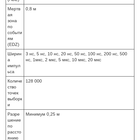
Мертв
0,8 м
ая
зона
по
событи
ям
(EDZ)
Ширин
3 нс, 5 нс, 10 нс, 20 нс, 50 нс, 100 нс, 200 нс, 500
а
нс, 1мкс, 2 мкс, 5 мкс, 10 мкс, 20 мкс
импул
ьса
Количе
128 000
ство
точек
выборк
и
Разре
Минимум 0,25 м
шение
по
рассто
янию