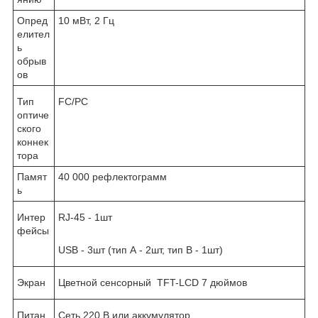
Опред
10 мВт, 2 Гц
елител
ь
обрыв
ов
Тип
FC/PC
оптиче
ского
коннек
тора
Памят
40 000 рефлектограмм
ь
Интер
RJ-45 - 1шт
фейсы
USB - 3шт (тип А - 2шт, тип B - 1шт)
Экран
Цветной сенсорный TFT-LCD 7 дюймов
Питан
Сеть 220 В или аккумулятор