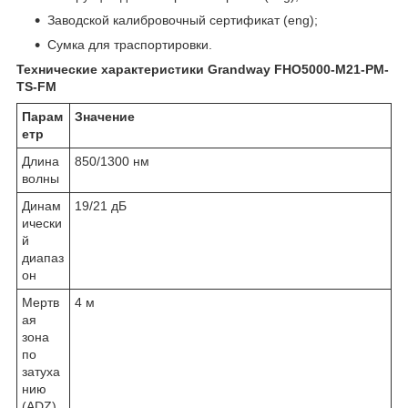
Заводской калибровочный сертификат (eng);
Сумка для траспортировки.
Технические характеристики Grandway FHO5000-M21-PM-
TS-FM
Парам
Значение
етр
Длина
850/1300 нм
волны
Динам
19/21 дБ
ически
й
диапаз
он
Мертв
4 м
ая
зона
по
затуха
нию
(ADZ)