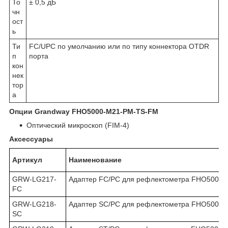
То
± 0,5 дБ
чн
ост
ь
Ти
FC/UPC по умолчанию или по типу коннектора OTDR
п
порта
кон
нек
тор
а
Опции Grandway FHO5000-M21-PM-TS-FM
Оптический микроскоп (FIM-4)
Аксессуары
Артикул
Наименование
GRW-LG217-
Адаптер FC/PC для рефлектометра FHO5000
FC
GRW-LG218-
Адаптер SC/PC для рефлектометра FHO5000
SC