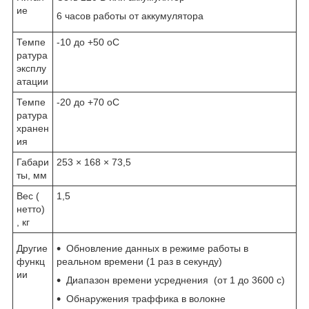
ие
6 часов работы от аккумулятора
Темпе
-10 до +50
о
С
ратура
эксплу
атации
Темпе
-20 до +70
о
С
ратура
хранен
ия
Габари
253 × 168 × 73,5
ты, мм
Вес (
1,5
нетто)
, кг
Другие
Обновление данных в режиме работы в
функц
реальном времени (1 раз в секунду)
ии
Диапазон времени усреднения (от 1 до 3600 с)
Обнаружения траффика в волокне