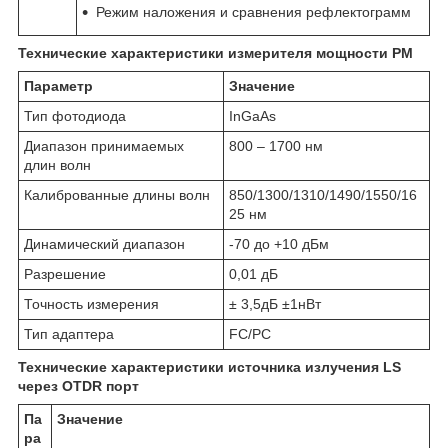
Режим наложения и сравнения рефлектограмм
Технические характеристики измерителя мощности PM
Параметр
Значение
Тип фотодиода
InGaAs
Диапазон принимаемых
800 – 1700 нм
длин волн
Калиброванные длины волн
850/1300/1310/1490/1550/16
25 нм
Динамический диапазон
-70 до +10 дБм
Разрешение
0,01 дБ
Точность измерения
± 3,5дБ ±1нВт
Тип адаптера
FC/PC
Технические характеристики источника излучения LS
через OTDR порт
Па
Значение
ра