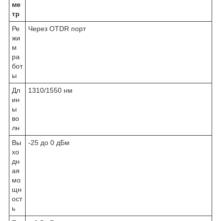
ме
тр
Ре
Через OTDR порт
жи
м
ра
бот
ы
Дл
1310/1550 нм
ин
ы
во
лн
Вы
-25 до 0 дБм
хо
дн
ая
мо
щн
ост
ь