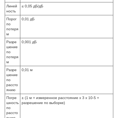
Линей
≤ 0,05 дБ/дБ
ность
Порог
0,01 дБ
по
потеря
м
Разре
0,001 дБ
шение
по
потеря
м
Разре
0,01 м
шение
по
рассто
янию
Погре
± (1 м + измеренное расстояние х 3 х 10
-5
+
шность
разрешение по выборке)
по
рассто
янию