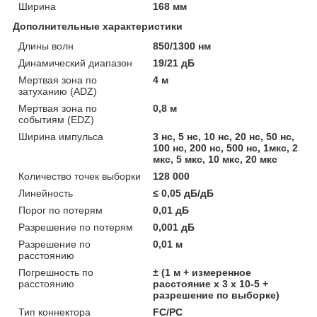
Ширина
168 мм
Дополнительные характеристики
Длины волн
850/1300 нм
Динамический диапазон
19/21 дБ
Мертвая зона по
4 м
затуханию (ADZ)
Мертвая зона по
0,8 м
событиям (EDZ)
Ширина импульса
3 нс, 5 нс, 10 нс, 20 нс, 50 нс,
100 нс, 200 нс, 500 нс, 1мкс, 2
мкс, 5 мкс, 10 мкс, 20 мкс
Количество точек выборки
128 000
Линейность
≤ 0,05 дБ/дБ
Порог по потерям
0,01 дБ
Разрешение по потерям
0,001 дБ
Разрешение по
0,01 м
расстоянию
Погрешность по
± (1 м + измеренное
расстоянию
расстояние х 3 х 10-5 +
разрешение по выборке)
Тип коннектора
FC/PC