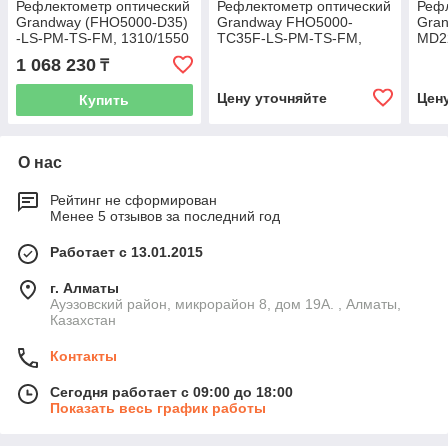
Рефлектометр оптический
Рефлектометр оптический
Рефл
Grandway (FHO5000-D35)
Grandway FHO5000-
Gra
-LS-PM-TS-FM, 1310/1550
TC35F-LS-PM-TS-FM,
MD2
нм, 35/33 дБ,
1310/1550/1650 (фильтр)
850/
1 068 230
₸
VFL,OPM,OLS, SM/MM
нм,35/33/31 дБ, VFL
дБ,
130 км
Цену уточняйте
Цен
Купить
О нас
Рейтинг не сформирован
Менее 5 отзывов за последний год
Работает с 13.01.2015
г. Алматы
Ауэзовский район, микрорайон 8, дом 19А. , Алматы,
Казахстан
Контакты
Сегодня работает с 09:00 до 18:00
Показать весь график работы