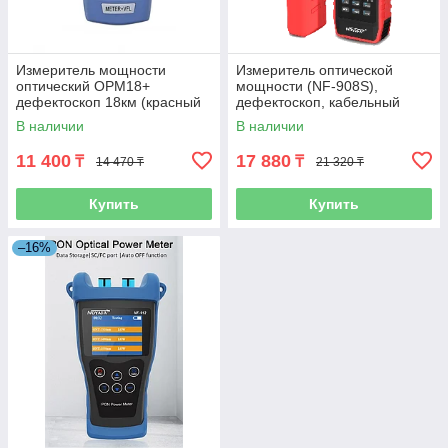
Измеритель мощности
Измеритель оптической
оптический OPM18+
мощности (NF-908S),
дефектоскоп 18км (красный
дефектоскоп, кабельный
луч)
тестер LAN, тональный
В наличии
В наличии
генератор 4 в 1
11 400
17 880
₸
₸
14 470 ₸
21 320 ₸
Купить
Купить
–16%