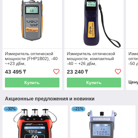
Измеритель оптической
Измеритель оптической
Изм
мощности (FHP1B02), -40
мощности, компактный
опти
~+23 дБм,
-40 ~ +26 дБм,
-50 
850/1300/1310/1490/1550/1625
850/1300/1310/1490/1550/1625
Gra
43 495
23 240
₸
₸
нм, Grandway
нм Grandway FHP12-B
Цен
Купить
Купить
Акционные предложения и новинки
–30%
–21%