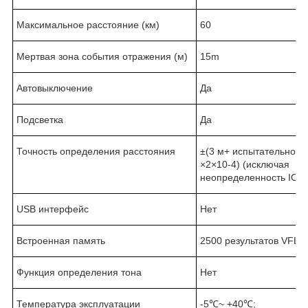
Максимальное расстояние (км)
60
Мертвая зона события отражения (м)
15m
Автовыключение
Да
Подсветка
Да
Точность определения расстояния
±(3 м+ испытательное 
×2×10-4) (исключая
неопределенность IOR
USB интерфейс
Нет
Встроенная память
2500 результатов VFL 
Функция определения тона
Нет
Температура эксплуатации
-5℃~ +40℃;