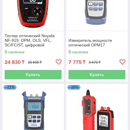
Тестер оптический Noyafa
NF-919, OPM, OLS, VFL,
Измеритель мощности
SC/FC/ST, цифровой
оптический OPM17
В наличии
В наличии
24 830
7 775
₸
₸
35 605 ₸
9 870 ₸
Купить
Купить
–21%
–16%