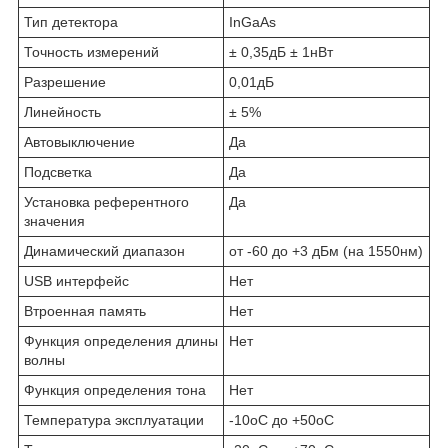
Тип детектора
InGaAs
Точность измерений
± 0,35дБ ± 1нВт
Разрешение
0,01дБ
Линейность
± 5%
Автовыключение
Да
Подсветка
Да
Установка референтного
Да
значения
Динамический диапазон
от -60 до +3 дБм (на 1550нм)
USB интерфейс
Нет
Втроенная память
Нет
Функция определения длины
Нет
волны
Функция определения тона
Нет
Температура эксплуатации
-10
о
С до +50
о
С