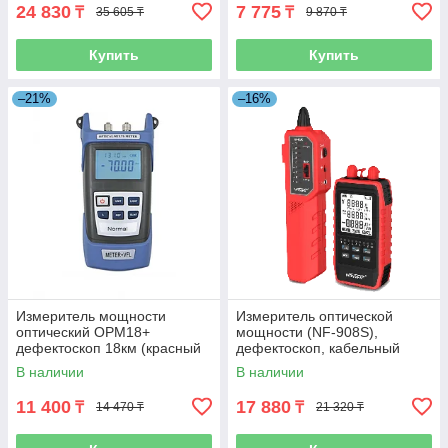
24 830
7 775
₸
₸
35 605 ₸
9 870 ₸
Купить
Купить
–21%
–16%
Измеритель мощности
Измеритель оптической
оптический OPM18+
мощности (NF-908S),
дефектоскоп 18км (красный
дефектоскоп, кабельный
луч)
тестер LAN, тональный
В наличии
В наличии
генератор 4 в 1
11 400
17 880
₸
₸
14 470 ₸
21 320 ₸