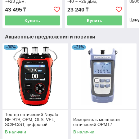
~+23 дБм,
-40 ~ +26 дБм,
850/
850/1300/1310/1490/1550/1625
850/1300/1310/1490/1550/1625
нм,
43 495
23 240
₸
₸
нм, Grandway
нм Grandway FHP12-B
Цен
Купить
Купить
Акционные предложения и новинки
–30%
–21%
Тестер оптический Noyafa
NF-919, OPM, OLS, VFL,
Измеритель мощности
SC/FC/ST, цифровой
оптический OPM17
В наличии
В наличии