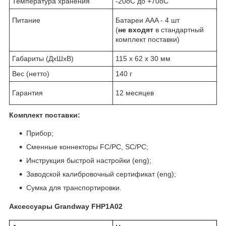
Температура хранения
-20
о
С до +70
о
С
Питание
Батареи ААA - 4 шт
(
не входят
в стандартный
комплект поставки)
Габариты (ДхШхВ)
115 х 62 х 30 мм
Вес (нетто)
140 г
Гарантия
12 месяцев
Комплект поставки:
Прибор;
Сменные коннекторы FC/PC, SC/PC;
Инструкция быстрой настройки (eng);
Заводской калибровочный сертификат (eng);
Сумка для транспортировки.
Аксессуары Grandway FHP1A02