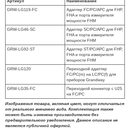
Артикул
Наименование
GRW-LG119-FC
Адаптер FC/PC/APC для FHP,
FHA и порта измерителя
мощности FHM
GRW-LG46-SC
Адаптер SC/PC/APC для FHP,
FHA и порта измерителя
мощности FHM
GRW-LG92-ST
Адаптер ST/PC/APC для FHP,
FHA и порта измерителя
мощности FHM
GRW-LG120
Переходной адаптер
FC/PC(m) на LC/PC(f) для
приборов Grandway
GRW-LG35-FC
Переходной коннектор c U25
на FC/PC
Изображения товара, включая цвет, могут отличаться
от реального внешнего вида. Комплектация также
может быть изменена производителем без
предварительного уведомления. Данное описание не
является публичной офертой.