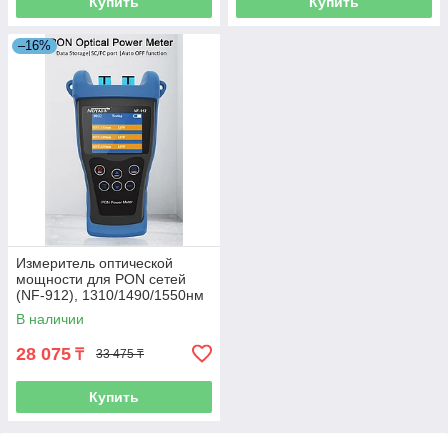
Купить
Купить
–16%
Измеритель оптической
мощности для PON сетей
(NF-912), 1310/1490/1550нм
В наличии
28 075
₸
33 475 ₸
Купить