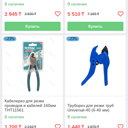
В наличии
В наличии
2 945
5 510
₸
₸
3 830 ₸
7 165 ₸
Купить
Купить
–23%
–23%
Кабелерез для резки
проводов и кабелей 160мм
Труборез для резки труб
THT11561
Universal-40 (6-40 мм)
В наличии
В наличии
1 700
1 440
₸
₸
2 210 ₸
1 870 ₸