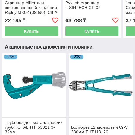
Стриппер Miller для
Ручной стриппер
Jona
снятия внешней изоляции
ILSINTECH CF-02
Стри
Ripley MK02 (39390), США
изол
мм
22 185
63 788
37 
₸
₸
Купить
Купить
Акционные предложения и новинки
–23%
–23%
Труборез для металлических
труб TOTAL THT53321 3-
Болторез 12 дюймовый Cr-V,
32мм.
330мм THT113126