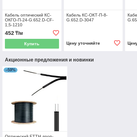
Кабель оптический КС-
Кабель КС-ОКТ-П-8-
Кабе
ОКГО-П-24-G.652.D-CF-
G.652.D-3047
G.65
1,5-1210
452
₸/м
Цену уточняйте
Цен
Купить
Акционные предложения и новинки
–59%
Оптический FTTH дроп-