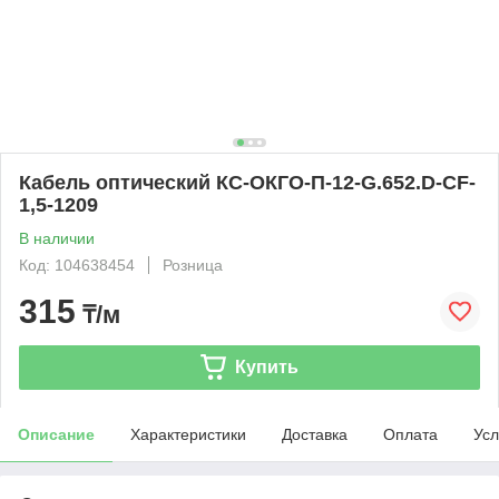
Кабель оптический КС-ОКГО-П-12-G.652.D-CF-
1,5-1209
В наличии
Код: 104638454
Розница
315
₸/м
Купить
Описание
Характеристики
Доставка
Оплата
Усл