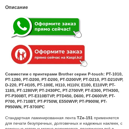
Описание
Совместим с принтерами Brother серии P-touch: PT-1010,
PT-1280, PT-D200, PT-D200, PT-D200VP, PT-D210, PT-D210VP,
D-220, PT-H105, PT-100E, H110, H110V, E100, E110VP, PT-
118S, PT-1280VP, PT-2430PC, PT-2700VP, PT-E300, PTH300,
PT-P300BT, PT-E310BTVP, PTD450, D600, PT-D600VP, PT-
P700, PT-710BT, PT-P750W, E550WVP, PT-P900W, PT-
P950WN, PT-9700PC
Стандартная ламинированная лента
TZe-151
применяется
для печати безупречных, долговечных и надежных наклеек, с
помощью которых можно маркировать практически всё в