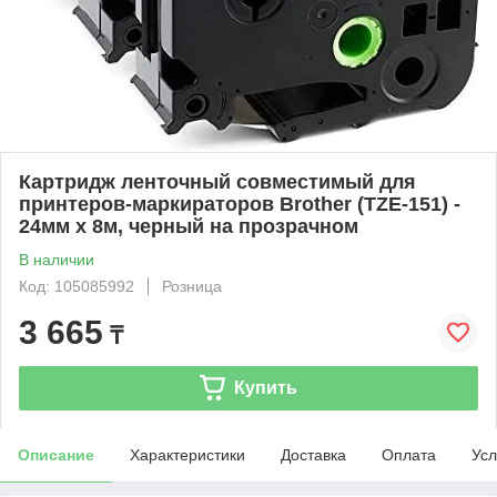
Картридж ленточный совместимый для
принтеров-маркираторов Brother (TZE-151) -
24мм х 8м, черный на прозрачном
В наличии
Код: 105085992
Розница
3 665
₸
Купить
Описание
Характеристики
Доставка
Оплата
Усл