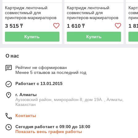
Картридж ленточный
Картридж ленточный
Карт
совместимый для
совместимый для
сов
принтеров-маркираторов
принтеров-маркираторов
прин
Brother (TZE-251) - 24 мм,
Brother (AZE-121) - 9мм х
Brot
3 515
1 610
1 8
₸
₸
черный на белом
8м, черный на
черн
прозрачном
Купить
Купить
О нас
Рейтинг не сформирован
Менее 5 отзывов за последний год
Работает с 13.01.2015
г. Алматы
Ауэзовский район, микрорайон 8, дом 19А. , Алматы,
Казахстан
Контакты
Сегодня работает с 09:00 до 18:00
Показать весь график работы