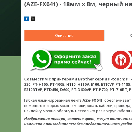
(AZE-FX641) - 18мм х 8м, черный н
Описание
Х
Совместим с принтерами Brother серии P-touch: PT-101
220, PT-H105, PT-100E, H110, H110V, E100, E110VP, PT-118S
E310BTVP, PTD450, D600, PT-D600VP, PT-P700, PT-710BT,
Гибкая ламинированная лента
AZe-FX641
обеспечивает 
помощью которых можно маркировать кабели, провода,
наклейку можно обернуть несколько раз вокруг кабеля и
Изображения товара, включая цвет, могут отличать
изменена производителем без предварительного уведо