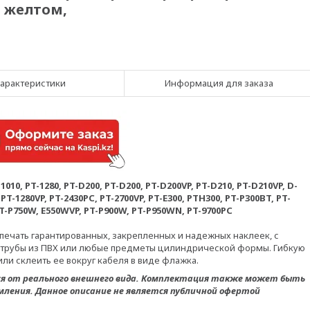
а желтом,
арактеристики
Информация для заказа
0, PT-1280, PT-D200, PT-D200, PT-D200VP, PT-D210, PT-D210VP, D-
, PT-1280VP, PT-2430PC, PT-2700VP, PT-E300, PTH300, PT-P300BT, PT-
 PT-P750W, E550WVP, PT-P900W, PT-P950WN, PT-9700PC
печать гарантированных, закрепленных и надежных наклеек, с
 трубы из ПВХ или любые предметы цилиндрической формы. Гибкую
ли склеить ее вокруг кабеля в виде флажка.
ся от реального внешнего вида. Комплектация также может быть
мления. Данное описание не является публичной офертой