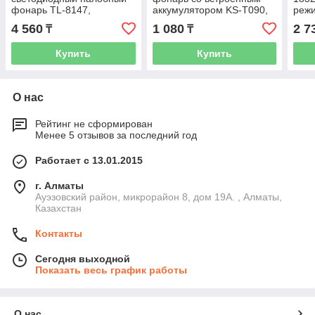
фонарь TL-8147,
аккумулятором KS-T090,
режи
магнитный, вращающийся
USB
IP44
4 560
1 080
2 7
₸
₸
на 360 градусов, USB
перезаряжаемы
Купить
Купить
О нас
Рейтинг не сформирован
Менее 5 отзывов за последний год
Работает с 13.01.2015
г. Алматы
Ауэзовский район, микрорайон 8, дом 19А. , Алматы,
Казахстан
Контакты
Сегодня выходной
Показать весь график работы
О нас