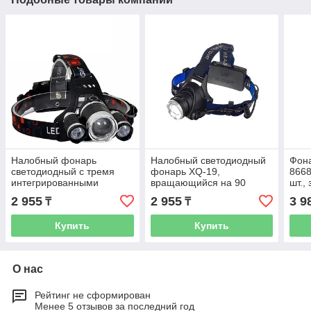
Налобный фонарь
Налобный светодиодный
Фона
светодиодный с тремя
фонарь XQ-19,
8668
интегрированными
вращающийся на 90
шт.,
фонарями, с
градусов, 2 аккум.
2 955
2 955
3 9
₸
₸
регулировкой угла
свечения 2 аккум.,
Купить
Купить
О нас
Рейтинг не сформирован
Менее 5 отзывов за последний год