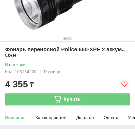
Фонарь переносной Poliсe 660-XPE 2 аккум.,
USB
В наличии
Код: 105154220
Розница
4 355
₸
Купить
Описание
Характеристики
Доставка
Оплата
Усл