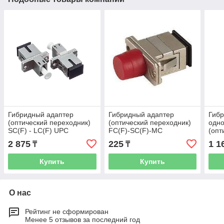
Гибридный адаптер
Гибридный адаптер
Гиб
(оптический переходник)
(оптический переходник)
одн
SC(F) - LC(F) UPC
FC(F)-SC(F)-MC
(опт
FC(
2 875
225
1 1
₸
₸
Купить
Купить
О нас
Рейтинг не сформирован
Менее 5 отзывов за последний год