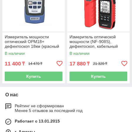
Измеритель мощности
Измеритель оптической
оптический OPM18+
мощности (NF-908S),
дефектоскоп 18км (красный
дефектоскоп, кабельный
луч)
тестер LAN, тональный
В наличии
В наличии
генератор 4 в 1
11 400
17 880
₸
₸
14 470 ₸
21 320 ₸
Купить
Купить
О нас
Рейтинг не сформирован
Менее 5 отзывов за последний год
Работает с 13.01.2015
г. Алматы