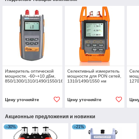
Измеритель оптической
Селективный измеритель
Селе
мощности, -60~+10 дБм,
мощности для PON сетей,
мощн
850/1300/1310/1490/1550/1625
1310/1490/1550 нм
1270
нм, Grandway FHP1A01-V
Grandway FHP3P01
нм 
Цену уточняйте
Цену уточняйте
Цен
Акционные предложения и новинки
–30%
–21%