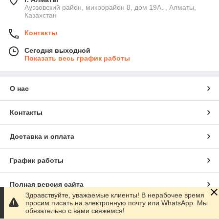
Ауэзовский район, микрорайон 8, дом 19А. , Алматы,
Казахстан
Контакты
Сегодня выходной
Показать весь график работы
О нас
Контакты
Доставка и оплата
График работы
Полная версия сайта
Здравствуйте, уважаемые клиенты! В нерабочее время
просим писать на электронную почту или WhatsApp. Мы
Сайт создан на маркетплейсе
Satu.kz
обязательно с вами свяжемся!