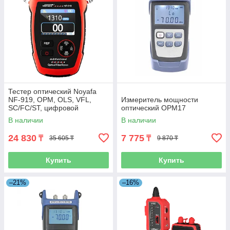
Тестер оптический Noyafa
NF-919, OPM, OLS, VFL,
Измеритель мощности
SC/FC/ST, цифровой
оптический OPM17
В наличии
В наличии
24 830
7 775
₸
₸
35 605 ₸
9 870 ₸
Купить
Купить
–21%
–16%