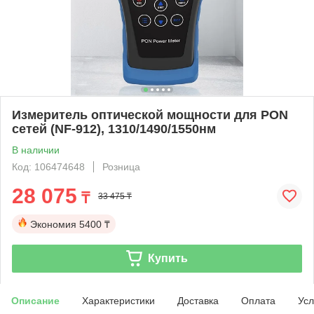
Измеритель оптической мощности для PON
сетей (NF-912), 1310/1490/1550нм
В наличии
Код: 106474648
Розница
28 075
₸
33 475 ₸
Экономия
5400 ₸
Купить
Описание
Характеристики
Доставка
Оплата
Усл