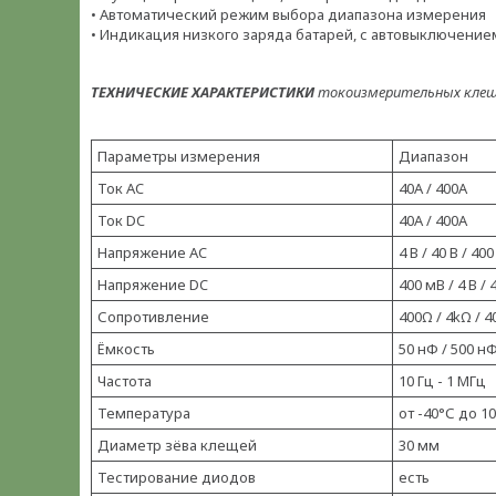
• Автоматический режим выбора диапазона измерения
• Индикация низкого заряда батарей, с автовыключение
ТЕХНИЧЕСКИЕ ХАРАКТЕРИСТИКИ
токоизмерительных клеще
Параметры измерения
Диапазон
Ток AC
40А / 400А
Ток DC
40А / 400А
Напряжение AC
4 В / 40 В / 400
Напряжение DC
400 мВ / 4 В / 
Сопротивление
400Ω / 4kΩ / 
Ёмкость
50 нФ / 500 н
Частота
10 Гц - 1 МГц
Температура
от -40°С до 1
Диаметр зёва клещей
30 мм
Тестирование диодов
есть