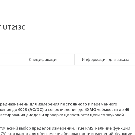
 UT213C
Спецификация
Информация для заказа
 предназначены для измерения
постоянного
и переменного
яжения до
600В (AC/DC)
и сопротивления до
40 МОм
, ёмкости до
40
тестирования диодов и проверки целостности цепи со звуковой
тический выбор пределов измерений, True RMS, наличие функции
NCV), что важно для обеспечения безопасности измерений, функции