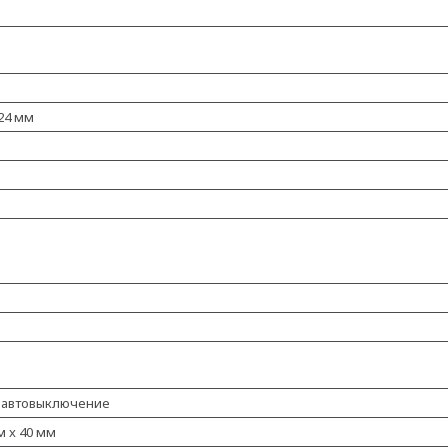
 24 мм
A), автовыключение
м x 40 мм