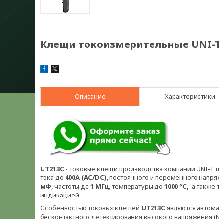
Клещи токоизмерительные UNI-T
Описание
Характеристики
UT213C
- токовые клещи производства компании UNI-T
тока до
400A (AC/DC)
, постоянного и переменного напр
мФ
, частоты до
1 МГц
, температуры до
1000 °С,
а также 
индикацией.
Особенностью токовых клещей
UT213С
являются автома
бесконтактного детектирования высокого напряжения (