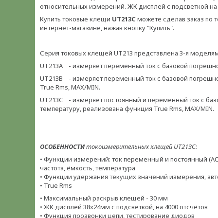
относительных измерений. ЖК дисплей с подсветкой на 
Купить токовые клещи
UT213С
можете сделав заказ по 
интернет-магазине, нажав кнопку "Купить".
Серия токовых клещей UT213 представлена 3-я моделя
UT213A - измеряет переменный ток с базовой погрешнос
UT213B - измеряет переменный ток с базовой погрешнос
True Rms, MAX/MIN.
UT213C - измеряет постоянный и переменный ток с базо
температуру, реализована функция True Rms, MAX/MIN.
ОСОБЕННОСТИ
токоизмерительных клещей UT213С:
• Функции измерений: ток переменный и постоянный (AC
частота, ёмкость, температура
• Функции удержания текущих значений измерения, ав
• True Rms
• Максимальный раскрыв клещей - 30 мм
• ЖК дисплей 38x24мм с подсветкой, на 4000 отсчётов
• Функция прозвонки цепи, тестирование диодов