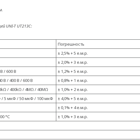
м.
й UNI-T UT213C:
Погрешность
± 2,5% + 5 е.м.р.
± 2,0% + 3 е.м.р.
 В / 600 В
± 1,2% + 5 е.м.р.
40 В / 400 В / 600 В
± 0,8% + 1 е.м.р.
40kΩ / 400kΩ / 4MΩ / 40MΩ
± 1,0% + 2 е.м.р.
Ф / 5 мкФ / 50 мкФ / 100 мкФ
± 4,0% + 5 е.м.р.
± 0,1% + 4 е.м.р.
000 °С
± 1,0% + 3 е.м.р.