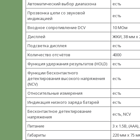
Автоматический выбор диапазона
есть
Прозвонка цепи со звуковой
есть
индикацией
Входное сопротивление DCV
10 МОм
Дисплей
ЖКИ, 38 мм х
Подсветка дисплея
есть
Количество отсчётов
4000
Функция удержания результатов (HOLD)
есть
Функции бесконтактного
детектирования высокого напряжения
есть
(NCV)
Относительные измерения
есть
Индикация низкого заряда батарей
есть
Бесконтактное детектирование
есть, NCV
напряжения
Питание
3 x 1.5В, (AA
Габариты
220 мм x 75 м