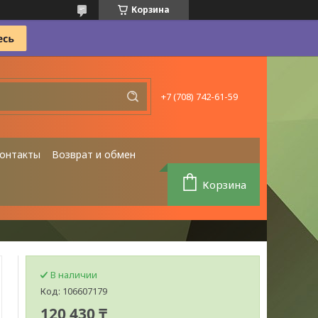
Корзина
+7 (708) 742-61-59
онтакты
Возврат и обмен
Корзина
В наличии
Код:
106607179
120 430 ₸