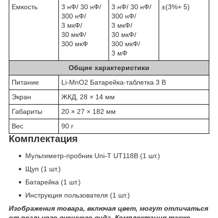
Емкость
3 нФ/ 30 нФ/
3 нФ/ 30 нФ/
±(3%+ 5)
300 нФ/
300 нФ/
3 мкФ/
3 мкФ/
30 мкФ/
30 мкФ/
300 мкФ
300 мкФ/
3 мФ
Общие характеристики
Питание
Li-MnO2 Батарейка-таблетка 3 В
Экран
ЖКД, 28 × 14 мм
Габариты
20 × 27 × 182 мм
Вес
90 г
Комплектация
Мультиметр-пробник Uni-T UT118B (1 шт.)
Щуп (1 шт.)
Батарейка (1 шт.)
Инструкция пользователя (1 шт.)
Изображения товара, включая цвет, могут отличаться
от реального внешнего вида. Комплектация также