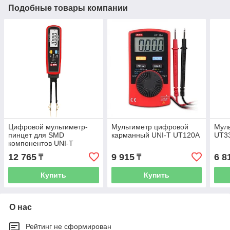
Подобные товары компании
Цифровой мультиметр-
Мультиметр цифровой
Муль
пинцет для SMD
карманный UNI-T UT120A
UT3
компонентов UNI-T
UT116C
12 765
9 915
6 8
₸
₸
Купить
Купить
О нас
Рейтинг не сформирован