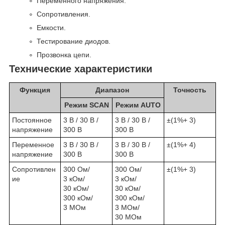
Переменного напряжения.
Сопротивления.
Емкости.
Тестирование диодов.
Прозвонка цепи.
Технические характеристики
Функция
Диапазон
Точность
Режим SCAN
Режим AUTO
Постоянное
3 В / 30 В /
3 В / 30 В /
±(1%+ 3)
напряжение
300 В
300 В
Переменное
3 В / 30 В /
3 В / 30 В /
±(1%+ 4)
напряжение
300 В
300 В
Сопротивлен
300 Ом/
300 Ом/
±(1%+ 3)
ие
3 кОм/
3 кОм/
30 кОм/
30 кОм/
300 кОм/
300 кОм/
3 МОм
3 МОм/
30 МОм