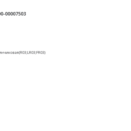
0-00007503
инчиковая(R03;LR03;FR03)