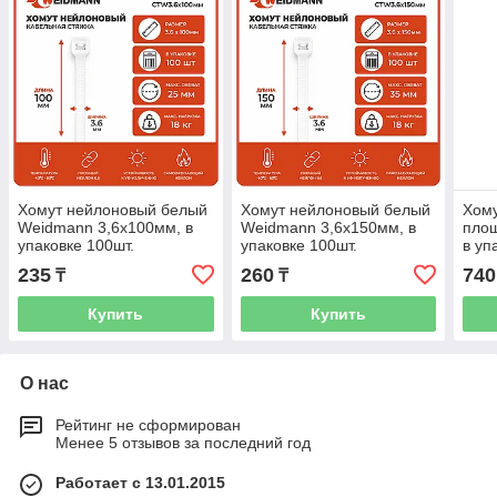
Хомут нейлоновый белый
Хомут нейлоновый белый
Хому
Weidmann 3,6х100мм, в
Weidmann 3,6х150мм, в
площ
упаковке 100шт.
упаковке 100шт.
в уп
235
260
740
₸
₸
Купить
Купить
О нас
Рейтинг не сформирован
Менее 5 отзывов за последний год
Работает с 13.01.2015