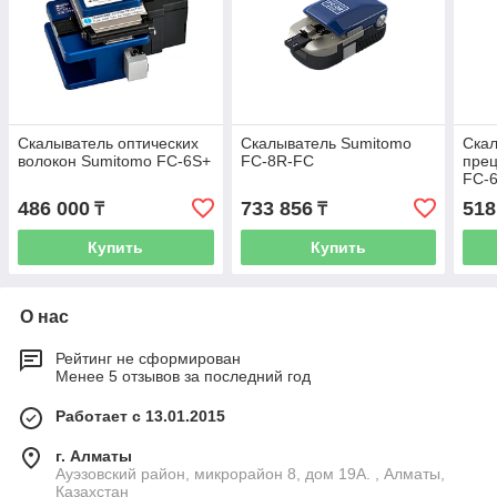
Скалыватель оптических
Cкалыватель Sumitomo
Ска
волокон Sumitomo FC-6S+
FC-8R-FC
пре
FC-6
лезв
486 000
733 856
518
₸
₸
Купить
Купить
О нас
Рейтинг не сформирован
Менее 5 отзывов за последний год
Работает с 13.01.2015
г. Алматы
Ауэзовский район, микрорайон 8, дом 19А. , Алматы,
Казахстан