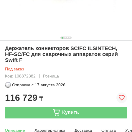
Держатель коннекторов SC/FC ILSINTECH,
HF-SC/FC для сварочных аппаратов серий
Swift F
Под заказ
Код: 108872382
Розница
Отправка с
17 августа 2026
116 729
₸
Купить
Описание
Характеристики
Доставка
Оплата
Усл