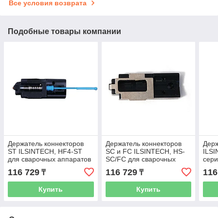
Все условия возврата
Подобные товары компании
Держатель коннекторов
Держатель коннекторов
Держ
ST ILSINTECH, HF4-ST
SC и FC ILSINTECH, HS-
ILSI
для сварочных аппаратов
SC/FC для сварочных
сери
серий Swift-F1/F3
аппаратов серий Swift-S,
116 729
116 729
116
₸
₸
K, KF4
Купить
Купить