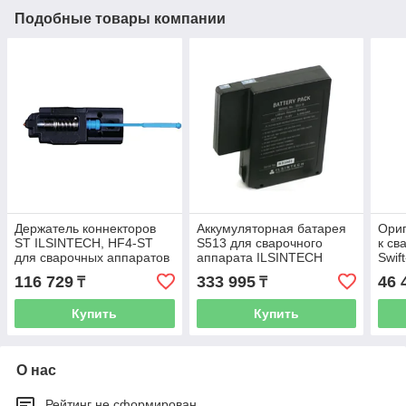
Подобные товары компании
Держатель коннекторов
Аккумуляторная батарея
Ори
ST ILSINTECH, HF4-ST
S513 для сварочного
к св
для сварочных аппаратов
аппарата ILSINTECH
Swif
серий Swift-F1/F3
SWIFT S5
ILSI
116 729
333 995
46 
₸
₸
Купить
Купить
О нас
Рейтинг не сформирован