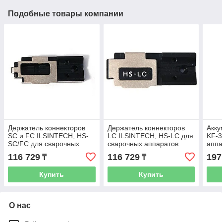
Подобные товары компании
Держатель коннекторов
Держатель коннекторов
Акку
SC и FC ILSINTECH, HS-
LC ILSINTECH, HS-LC для
KF-3
SC/FC для сварочных
сварочных аппаратов
апп
аппаратов серий Swift-S,
серий Swift-S, K, KF4
SWI
116 729
116 729
197
₸
₸
K, KF4
Купить
Купить
О нас