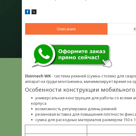
Описание
Х
Ilsintech WK
- система ремней (сумка-столик) для свар
аппарат на груди монтажника, минимизирует время на 
Особенности конструкции мобильного р
универсальная конструкция для работы со всеми а
корпуса
возможность регулировки длины ремней
резиновая вставка для повышения плотности фиксац
сумка для расходных материалов размером 150 х 