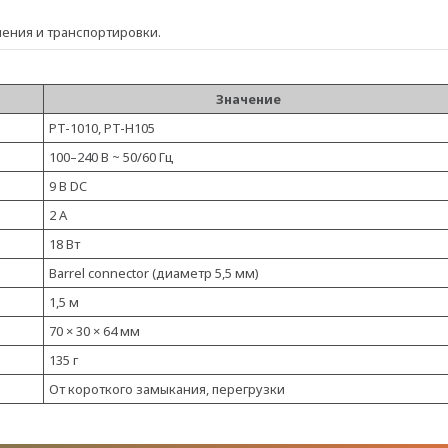
ения и транспортировки.
Значение
PT-1010, PT-H105
100–240 В ~ 50/60 Гц
9 В DC
2 А
18 Вт
Barrel connector (диаметр 5,5 мм)
1,5 м
70 × 30 × 64 мм
135 г
От короткого замыкания, перегрузки