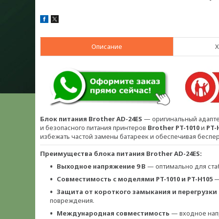
Описание
Х
Блок питания Brother AD-24ES
— оригинальный адапте
и безопасного питания принтеров
Brother PT-1010
и
PT-
избежать частой замены батареек и обеспечивая беспе
Преимущества блока питания Brother AD-24ES:
Выходное напряжение 9 В
— оптимально для ста
Совместимость с моделями PT-1010 и PT-H105
—
Защита от короткого замыкания и перегрузки
повреждения.
Международная совместимость
— входное напр