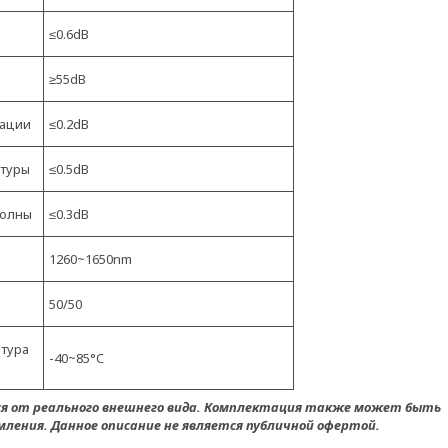
≤0.6dB
≥55dB
зации
≤0.2dB
атуры
≤0.5dB
Волны
≤0.3dB
1260~1650nm
50/50
тура
-40~85°C
ся от реального внешнего вида. Комплектация также может быть
ления. Данное описание не является публичной офертой.