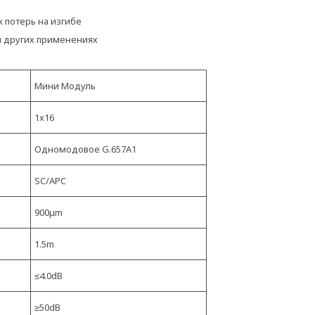
 потерь на изгибе
 и других применениях
Мини Модуль
1x16
Одномодовое G.657A1
SC/APC
900μm
1.5m
≤4.0dB
≥50dB