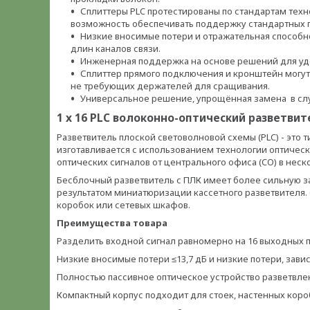
Сплиттеры PLC протестированы по стандартам техн
возможность обеспечивать поддержку стандартных
Низкие вносимые потери и отражательная способн
длин каналов связи.
Инженерная поддержка на основе решений для удо
Сплиттер прямого подключения и кронштейн могут
не требующих держателей для сращивания.
Универсальное решение, упрощённая замена в слу
1 x 16 PLC волоконно-оптический разветви
Разветвитель плоской световолновой схемы (PLC) - это 
изготавливается с использованием технологии оптичес
оптических сигналов от центрального офиса (CO) в нес
Бесблочный разветвитель с ПЛК имеет более сильную за
результатом миниатюризации кассетного разветвителя.
коробок или сетевых шкафов.
Преимущества товара
Разделить входной сигнал равномерно на 16 выходных 
Низкие вносимые потери ≤13,7 дБ и низкие потери, зави
Полностью пассивное оптическое устройство разветвле
Компактный корпус подходит для стоек, настенных короб