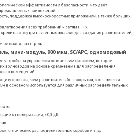
ологической эффективности и безопасности, что даёт
 промышленных приложений.
ость, поддержка высокоскоростных приложений, а также больших
влетворения всех требований к сетям FTTx.
 крепиться внутри настенных шкафов для создания разветвителей,
чае выхода из строя.
тель, мини-модуль, 900 мкм, SC/APC, одномодовый
тип устройства управления оптическим питанием, которое
ких волноводов на основе кремнезема для распределения
колько помещений.
щиту волокна, чем разветвитель без покрытия, что является
 Он в основном используется для различных распределительных
портов
сящие от поляризации, ≤0,3 дБ
ния
ок, оптических распределительных коробок и т. д.