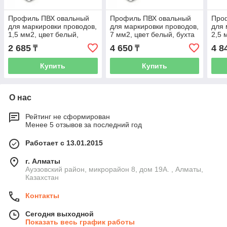
Профиль ПВХ овальный
Профиль ПВХ овальный
Про
для маркировки проводов,
для маркировки проводов,
для 
1,5 мм2, цвет белый,
7 мм2, цвет белый, бухта
2,5 
бухта 90 м
35 м
бухт
2 685
4 650
4 8
₸
₸
Купить
Купить
О нас
Рейтинг не сформирован
Менее 5 отзывов за последний год
Работает с 13.01.2015
г. Алматы
Ауэзовский район, микрорайон 8, дом 19А. , Алматы,
Казахстан
Контакты
Сегодня выходной
Показать весь график работы