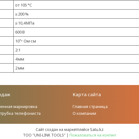
от 105 °C
≥ 200 %
≥ 10,4 МПа
600 В
10¹⁴ Ом·см
2:1
4 мм
2 мм
одаж
Карта сайта
енная маркировка
Главная страница
 трубка телефониста
О компании
Satu.kz
Сайт создан на маркетплейсе
ТОО "UNI-LINK TOOLS" |
Пожаловаться на контент