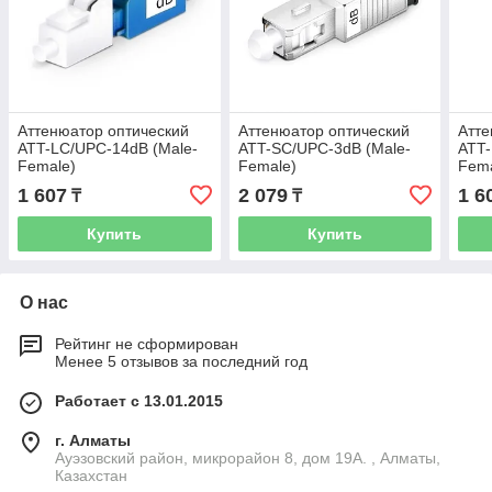
Аттенюатор оптический
Аттенюатор оптический
Атте
ATT-LC/UPC-14dB (Male-
ATT-SC/UPC-3dB (Male-
ATT-
Female)
Female)
Fema
1 607
2 079
1 6
₸
₸
Купить
Купить
О нас
Рейтинг не сформирован
Менее 5 отзывов за последний год
Работает с 13.01.2015
г. Алматы
Ауэзовский район, микрорайон 8, дом 19А. , Алматы,
Казахстан