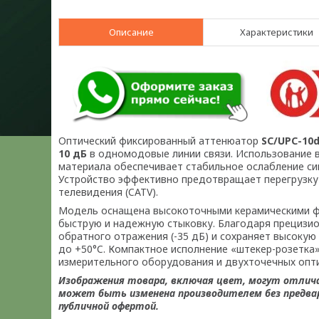
Описание
Характеристики
Оптический фиксированный аттенюатор
SC/UPC-10d
10 дБ
в одномодовые линии связи. Использование в
материала обеспечивает стабильное ослабление сиг
Устройство эффективно предотвращает перегрузку
телевидения (CATV).
Модель оснащена высокоточными керамическими ф
быструю и надежную стыковку. Благодаря прецизи
обратного отражения (-35 дБ) и сохраняет высокую
до +50°C. Компактное исполнение «штекер-розетка
измерительного оборудования и двухточечных опти
Изображения товара, включая цвет, могут отлич
может быть изменена производителем без предвар
публичной офертой.