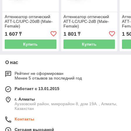
Аттенюатор оптический
Аттенюатор оптический
Атте
ATT-LC/UPC-20dB (Male-
ATT-LC/UPC-2dB (Male-
ATT-
Female)
Female)
Fema
1 607
1 801
1 5
₸
₸
Купить
Купить
О нас
Рейтинг не сформирован
Менее 5 отзывов за последний год
Работает с 13.01.2015
г. Алматы
Ауэзовский район, микрорайон 8, дом 19А. , Алматы,
Казахстан
Контакты
Сегодня выходной