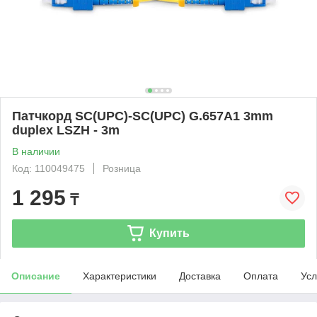
Патчкорд SC(UPC)-SC(UPC) G.657A1 3mm
duplex LSZH - 3m
В наличии
Код: 110049475
Розница
1 295
₸
Купить
Описание
Характеристики
Доставка
Оплата
Усл