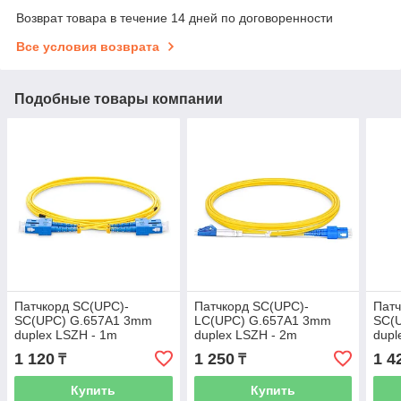
Возврат товара в течение 14 дней по договоренности
Все условия возврата
Подобные товары компании
Патчкорд SC(UPC)-
Патчкорд SC(UPC)-
Патч
SC(UPC) G.657A1 3mm
LC(UPC) G.657A1 3mm
SC(
duplex LSZH - 1m
duplex LSZH - 2m
dupl
1 120
1 250
1 4
₸
₸
Купить
Купить