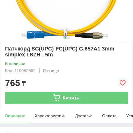
Патчкорд SC(UPC)-FC(UPC) G.657A1 3mm
simplex LSZH - 5m
В наличии
Код: 110052369
Розница
765
₸
Купить
Описание
Характеристики
Доставка
Оплата
Усл