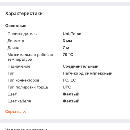
Характеристики
Основные
Производитель
Uni-Telco
Диаметр
3 мм
Длина
7 м
Максимальная рабочая
70 °С
температура
Назначение
Соединительный
Тип
Патч-корд симплексный
Тип коннекторов
FC, LC
Тип полировки торца
UPC
Цвет
Желтый
Цвет кабеля
Желтый
Скрыть