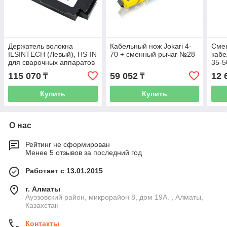
Держатель волокна
Кабельный нож Jokari 4-
Сме
ILSINTECH (Левый), HS-IN
70 + сменный рычаг №28
кабе
для сварочных аппаратов
35-5
серий S, K, KF4
115 070
59 052
12 
₸
₸
Купить
Купить
О нас
Рейтинг не сформирован
Менее 5 отзывов за последний год
Работает с 13.01.2015
г. Алматы
Ауэзовский район, микрорайон 8, дом 19А. , Алматы,
Казахстан
Контакты