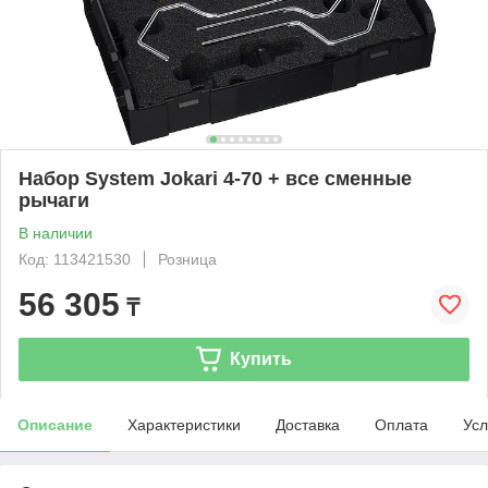
Набор System Jokari 4-70 + все сменные
рычаги
В наличии
Код: 113421530
Розница
56 305
₸
Купить
Описание
Характеристики
Доставка
Оплата
Усл