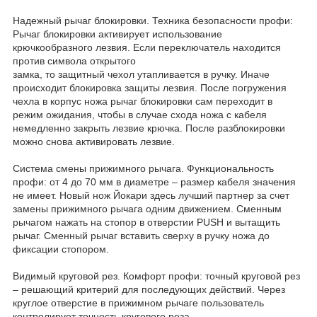
Надежный рычаг блокировки. Техника безопасности профи:
Рычаг блокировки активирует использование
крючкообразного лезвия. Если переключатель находится
против символа открытого
замка, то защитный чехол утапливается в ручку. Иначе
происходит блокировка защиты лезвия. После погружения
чехла в корпус ножа рычаг блокировки сам переходит в
режим ожидания, чтобы в случае схода ножа с кабеля
немедленно закрыть лезвие крючка. После разблокировки
можно снова активировать лезвие.
Система смены прижимного рычага. Функциональность
профи: от 4 до 70 мм в диаметре – размер кабеля значения
не имеет. Новый нож Йокари здесь лучший партнер за счет
замены прижимного рычага одним движением. Сменным
рычагом нажать на стопор в отверстии PUSH и вытащить
рычаг. Сменный рычаг вставить сверху в ручку ножа до
фиксации стопором.
Видимый круговой рез. Комфорт профи: точный круговой рез
– решающий критерий для последующих действий. Через
круглое отверстие в прижимном рычаге пользователь
контролирует точность кругового реза.