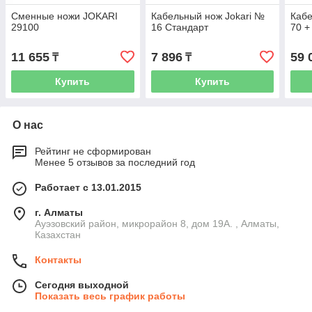
Сменные ножи JOKARI
Кабельный нож Jokari №
Кабе
29100
16 Стандарт
70 +
11 655
7 896
59 
₸
₸
Купить
Купить
О нас
Рейтинг не сформирован
Менее 5 отзывов за последний год
Работает с 13.01.2015
г. Алматы
Ауэзовский район, микрорайон 8, дом 19А. , Алматы,
Казахстан
Контакты
Сегодня выходной
Показать весь график работы