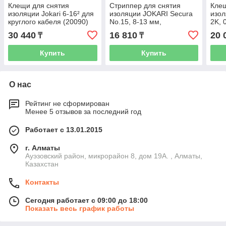
Клещи для снятия
Стриппер для снятия
Клещ
изоляции Jokari 6-16² для
изоляции JOKARI Secura
изол
круглого кабеля (20090)
No.15, 8-13 мм,
2K, 
продольный рез (30155)
(201
30 440
16 810
20 
₸
₸
Купить
Купить
О нас
Рейтинг не сформирован
Менее 5 отзывов за последний год
Работает с 13.01.2015
г. Алматы
Ауэзовский район, микрорайон 8, дом 19А. , Алматы,
Казахстан
Контакты
Сегодня работает с 09:00 до 18:00
Показать весь график работы