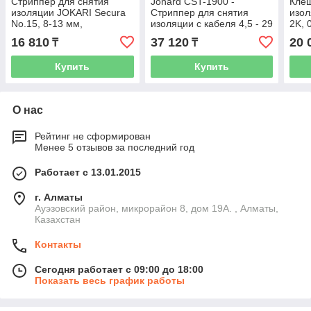
Стриппер для снятия
Jonard CST-1900 -
Клещ
изоляции JOKARI Secura
Стриппер для снятия
изол
No.15, 8-13 мм,
изоляции с кабеля 4,5 - 29
2K, 
продольный рез (30155)
мм
(201
16 810
37 120
20 
₸
₸
Купить
Купить
О нас
Рейтинг не сформирован
Менее 5 отзывов за последний год
Работает с 13.01.2015
г. Алматы
Ауэзовский район, микрорайон 8, дом 19А. , Алматы,
Казахстан
Контакты
Сегодня работает с 09:00 до 18:00
Показать весь график работы