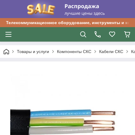
Телекоммуникационное оборудование, инструменты и ком
Товары и услуги
Компоненты СКС
Кабели СКС
К