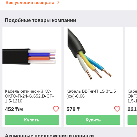
Все условия возврата
Подобные товары компании
Кабель оптический КС-
Кабель ВВГнг-П LS 3*1,5
Кабе
ОКГО-П-24-G.652.D-CF-
(ож)-0,66
ОКГО
1,5-1210
1,5-
452
578
221
₸/м
₸
Купить
Купить
Акционные предложения и новинки