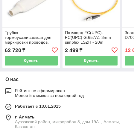
Трубка
Патчкорд FC(UPC)-
Знак
термоусаживаемая для
FC(UPC) G.657A1 3mm
D700
маркировки проводов,
simplex LSZH - 20m
D=20 (1:2), бухта 100 м,
62 720
2 499
12 
₸
₸
цвет белый
Купить
Купить
О нас
Рейтинг не сформирован
Менее 5 отзывов за последний год
Работает с 13.01.2015
г. Алматы
Ауэзовский район, микрорайон 8, дом 19А. , Алматы,
Казахстан