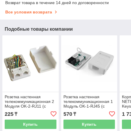
Возврат товара в течение 14 дней по договоренности
Все условия возврата
Подобные товары компании
Розетка настенная
Розетка настенная
Корп
телекоммуникационная 2
телекоммуникационная 1
NETL
Модуля OK-2-RJ11 (с
Модуль OK-1-RJ45 (с
Keys
модулем)
модулем)
225
570
1 7
₸
₸
Купить
Купить