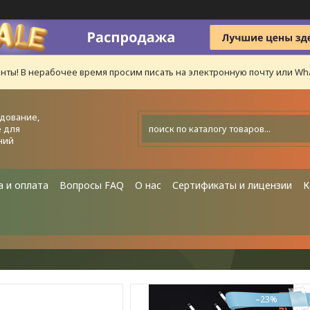
нты! В нерабочее время просим писать на электронную почту или Wha
дование,
 для
ний
а и оплата
Вопросы FAQ
О нас
Сертификаты и лицензии
К
–23%