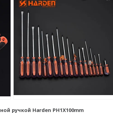
нной ручкой Harden PH1X100mm