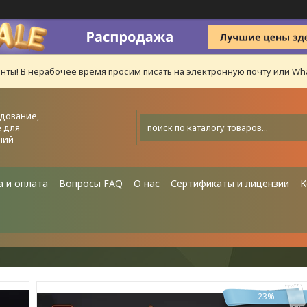
нты! В нерабочее время просим писать на электронную почту или Wha
дование,
 для
ний
а и оплата
Вопросы FAQ
О нас
Сертификаты и лицензии
К
–23%