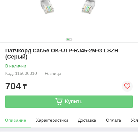
Патчкорд Cat.5e OK-UTP-RJ45-2м-G LSZH
(Серый)
В наличии
Код: 115606310
Розница
704
₸
Купить
Описание
Характеристики
Доставка
Оплата
Усл