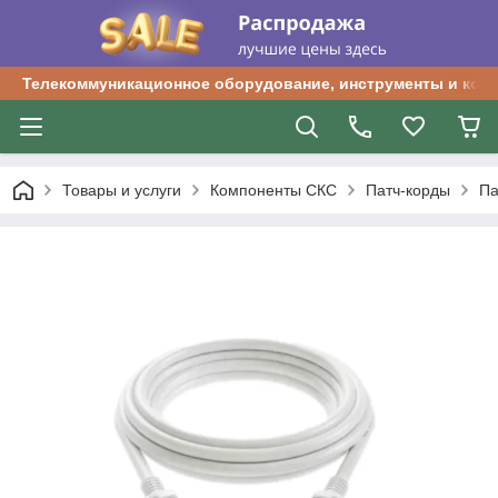
Телекоммуникационное оборудование, инструменты и ком
Товары и услуги
Компоненты СКС
Патч-корды
Па