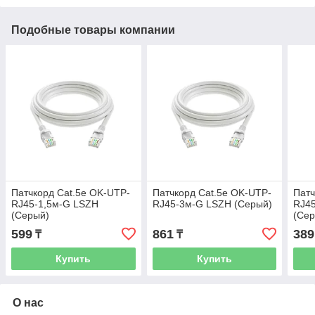
Подобные товары компании
Патчкорд Cat.5e OK-UTP-
Патчкорд Cat.5e OK-UTP-
Патч
RJ45-1,5м-G LSZH
RJ45-3м-G LSZH (Серый)
RJ4
(Серый)
(Се
599
861
389
₸
₸
Купить
Купить
О нас