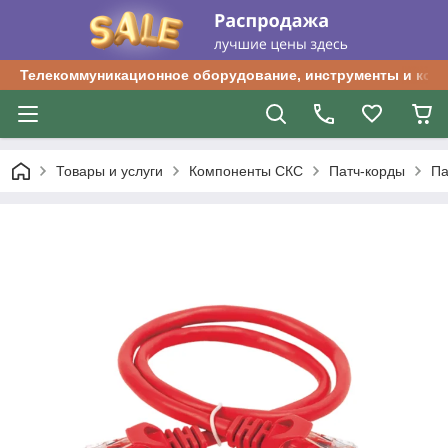
Телекоммуникационное оборудование, инструменты и ком
Товары и услуги
Компоненты СКС
Патч-корды
Па