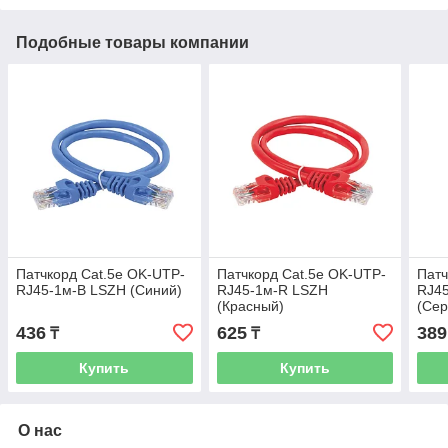
Подобные товары компании
Патчкорд Cat.5e OK-UTP-
Патчкорд Cat.5e OK-UTP-
Патч
RJ45-1м-B LSZH (Синий)
RJ45-1м-R LSZH
RJ4
(Красный)
(Се
436
625
389
₸
₸
Купить
Купить
О нас