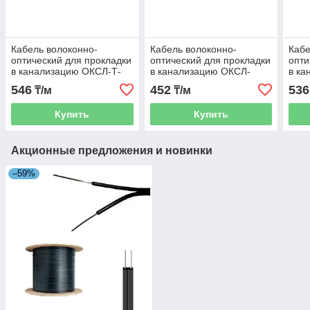
Кабель волоконно-
Кабель волоконно-
Кабе
оптический для прокладки
оптический для прокладки
опти
в канализацию ОКСЛ-Т-
в канализацию ОКСЛ-
в ка
А16-2.7
М2П-А8-2.7
М2П
546
452
536
₸/м
₸/м
Купить
Купить
Акционные предложения и новинки
–59%